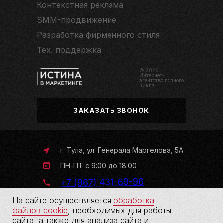
Контекстная реклама
SMM-продвижение
Разработка фирменного стиля
Тех. поддержка
© 2026
Интернет-
агентство полного
цикла
ЗАКАЗАТЬ ЗВОНОК
г. Тула, ул. Генерала Маргелова, 5А
ПН-ПТ с 9:00 до 18:00
+7 (967) 431-69-96
На сайте осуществляется
обработка
файлов cookie
, необходимых для работы
Обработка персональных
сайта, а также для анализа сайта и