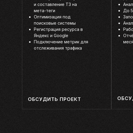
и составление ТЗ на
Анал
мета-теги
До 5
Оптимизация под
Запо
поисковые системы
Анал
Регистрация ресурса в
Рабо
Яндекс и Google
Отч
Подключение метрик для
мес
отслеживания трафика
ОБСУ
ОБСУДИТЬ ПРОЕКТ