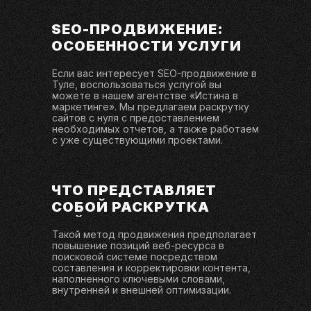
SEO-ПРОДВИЖЕНИЕ:
ОСОБЕННОСТИ УСЛУГИ
Если вас интересует SEO-продвижение в
Туле, воспользоваться услугой вы
можете в нашем агентстве «Истина в
маркетинге». Мы предлагаем раскрутку
сайтов с нуля с предоставлением
необходимых отчетов, а также работаем
с уже существующими проектами.
ЧТО ПРЕДСТАВЛЯЕТ
СОБОЙ РАСКРУТКА
САЙТА?
1
1
0
0
1
1
1
1
1
1
4
4
5
3
3
4
7
8
5
4
Такой метод продвижения предполагает
8
7
повышение позиций веб-ресурса в
поисковой системе посредством
составления и корректировки контента,
дней
часов
минут
секунд
наполненного ключевыми словами,
внутренней и внешней оптимизации.