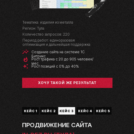
Тематика: изделия из металла
Регион: Тула
Количество запросов: 220
Период работ: единоразовая
оптимизация и дальнейшая поддержка
Создание сайта на системе 1С
Битрикс
Рост трафика с 20 до 905 человек/
мес.
Рост позиций с 0% до 40%
ХОЧУ ТАКОЙ ЖЕ РЕЗУЛЬТАТ
КЕЙС 1
КЕЙС 2
КЕЙС 3
КЕЙС 4
КЕЙС 5
ПРОДВИЖЕНИЕ САЙТА