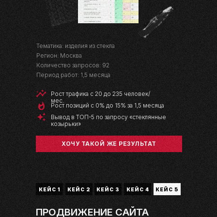
Тематика: изделия из стекла
Регион: Москва
Количество запросов: 92
Период работ: 1,5 месяца
Рост трафика с 20 до 235 человек/
мес.
Рост позиций с 0% до 15% за 1,5 месяца
Вывод в ТОП-5 по запросу «стеклянные
козырьки»
ХОЧУ ТАКОЙ ЖЕ РЕЗУЛЬТАТ
КЕЙС 1
КЕЙС 2
КЕЙС 3
КЕЙС 4
КЕЙС 5
ПРОДВИЖЕНИЕ САЙТА