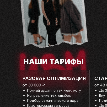
НАШИ ТАРИФЫ
РАЗОВАЯ ОПТИМИЗАЦИЯ
СТА
от 30 000 ₽
от 48 
Полный аудит по тех. чек-листу
До 3
Исправление тех. ошибок
Внут
Подбор семантического ядра
Подб
Кластеризация запросов
До 8