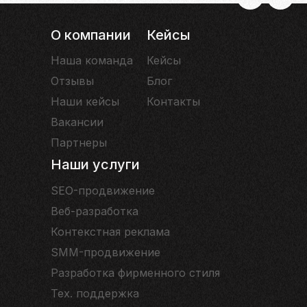
О компании
Кейсы
Наша команда
Кейсы
Отзывы
Блог
Наши кейсы
Контакты
Вакансии
Партнеры
Наши услуги
SEO-продвижение
Веб-разработка
Контекстная реклама
SMM-продвижение
Разработка фирменного стиля
Тех. поддержка