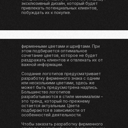
эксклюзивный дизайн, который будет
привлекать потенциальных клиентов,
1
1
0
0
1
1
1
1
1
1
4
4
5
2
2
3
8
7
8
5
3
7
побуждать их к покупке.
дней
часов
минут
секунд
ОСОБЕННОСТИ УСЛУГ
фирменными цветами и шрифтами. При
этом подбирается оптимальное
сочетание цветов, которое не будет
раздражать клиентов и отвлекать их от
важной информации.
Создание логотипов предусматривает
разработку фирменного знака с одним
или несколькими цветами, здесь же
может быть предусмотрена надпись.
Большинство логотипов
разрабатываются в стиле минимализм –
это тренд, который по-прежнему
остается актуальным. Цвета
подбираются в зависимости от
особенностей деятельности.
Чтобы заказать разработку фирменного