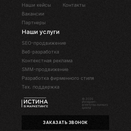
Наши кейсы
Контакты
Вакансии
Партнеры
Наши услуги
SEO-продвижение
Веб-разработка
Контекстная реклама
SMM-продвижение
Разработка фирменного стиля
Тех. поддержка
© 2026
Интернет-
агентство полного
цикла
ЗАКАЗАТЬ ЗВОНОК