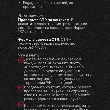
Engagement Rate высокий, но
продаж нет
Диагностика:
Проверьте CTR по ссылкам.
В
аналитике соцсетей смотрите, сколько
людей кликает на ваши ссылки. Норма —
1-3% от охвата
Формула расчёта CTR:
CTR =
(количество кликов / количество
показов) * 100%
Что делать:
Добавьте призывы к действию в
каждый пост. «Сохраните пост»,
«Переходите на сайт», «Пишите в
директ», но будьте аккуратны в
выборе площадке, оставлять призывы
на платформах, запрещенных на
территории РФ запрещено!
Создавайте контент, который решает
проблемы ЦА. Лайфхаки, инструкции,
ответы на частые вопросы. Пробуйте
разные форматы и анализируйте
Используйте интерактивные форматы.
Опросы, викторины, вопросы в Stories