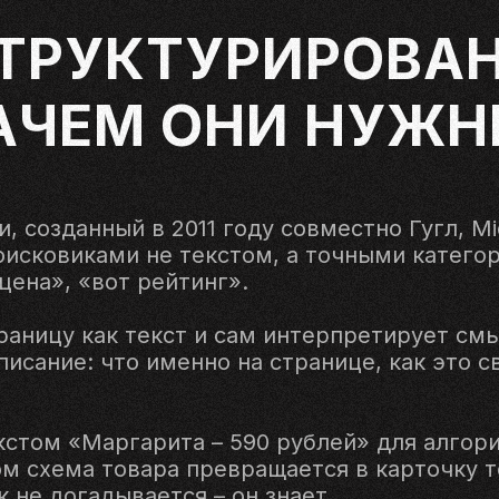
СТРУКТУРИРОВА
АЧЕМ ОНИ НУЖ
, созданный в 2011 году совместно Гугл, Mi
исковиками не текстом, а точными категор
цена», «вот рейтинг».
раницу как текст и сам интерпретирует см
писание: что именно на странице, как это 
кстом «Маргарита – 590 рублей» для алгори
гом схема товара превращается в карточку т
 не догадывается – он знает.