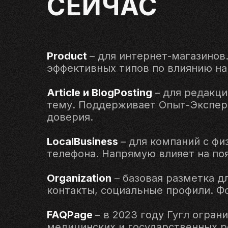
СЕЙЧАС
Product
– для интернет-магазинов.
эффективных типов по влиянию на
Article и BlogPosting
– для редакци
тему. Поддерживает Опыт-Эксперт
доверия.
LocalBusiness
– для компаний с фи
телефона. Напрямую влияет на по
Organization
–
базовая разметка дл
контакты, социальные профили. Ф
FAQPage
– в 2023 году Гугл огра
медицинских и государственных р