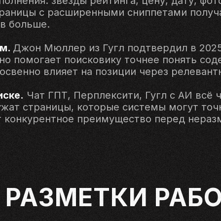
олнения: звёзды рейтинга, цену, дату, фот
траницы с расширенными сниппетами получ
ов больше.
м.
Джон Мюллер из Гугл подтвердил в 2025
о помогает поисковику точнее понять сод
косвенно влияет на позиции через релевант
иске.
Чат ГПТ, Перплексити, Гугл с АИ всё 
ужат страницы, которые системы могут то
т конкурентное преимущество перед нераз
 РАЗМЕТКИ РАБ