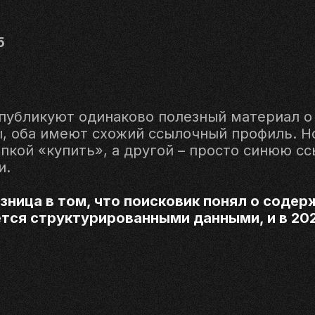
5
 публикуют одинаково полезный материал о
, оба имеют схожий ссылочный профиль. Но
опкой «купить», а другой – просто синюю с
и.
азница в том, что поисковик понял о содер
тся структурированными данными, и в 202