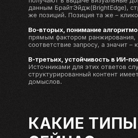
получают в выдаче визуальные доп
данным БрайтЭйдж(BrightEdge), с
же позиций. Позиция та же – клик
Во-вторых, понимание алгоритмо
прямым фактором ранжирования, н
соответствие запросу, а значит – 
В-третьих, устойчивость в ИИ-по
Источниками для этих ответов сл
структурированный контент имее
домыслов.
КАКИЕ ТИПЫ