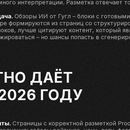
много интерпретации. Разметка отвечает то
ача.
Обзоры ИИ от Гугл – блоки с готовым
ере формируются из страниц со структури
оков, лучше цитируют контент, который яв
жироваться – но шансы попасть в сгенериро
ТНО ДАЁТ
2026 ГОДУ
нты.
Страницы с корректной разметкой Product