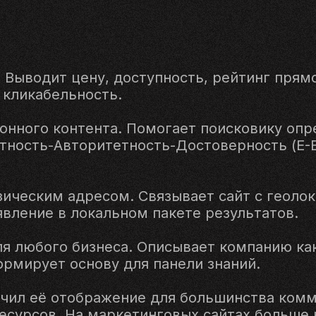
 Выводит цену, доступность, рейтинг прямо
 кликабельность.
онного контента. Помогает поисковику опр
ность-Авторитетность-Достоверность (E-E-
зическим адресом. Связывает сайт с геоло
явление в локальном пакете результатов.
я любого бизнеса. Описывает компанию как 
ормирует основу для панели знаний.
ничил её отображение для большинства комм
есурсов. На маркетинговых сайтах больше 