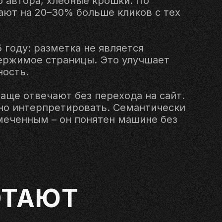
о автора, хлебные крошки. По
ают на 20–30% больше кликов с тех
 году: разметка не является
ержимое страницы. Это улучшает
ность.
чаще отвечают без перехода на сайт.
чно интерпретировать. Семантически
меченным – он понятен машине без
ОТАЮТ